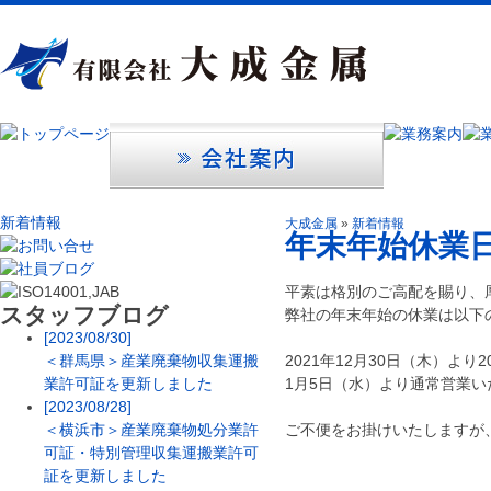
新着情報
大成金属
»
新着情報
年末年始休業
平素は格別のご高配を賜り、
スタッフブログ
弊社の年末年始の休業は以下
[2023/08/30]
＜群馬県＞産業廃棄物収集運搬
2021年12月30日（木）より
業許可証を更新しました
1月5日（水）より通常営業い
[2023/08/28]
＜横浜市＞産業廃棄物処分業許
ご不便をお掛けいたしますが
可証・特別管理収集運搬業許可
証を更新しました